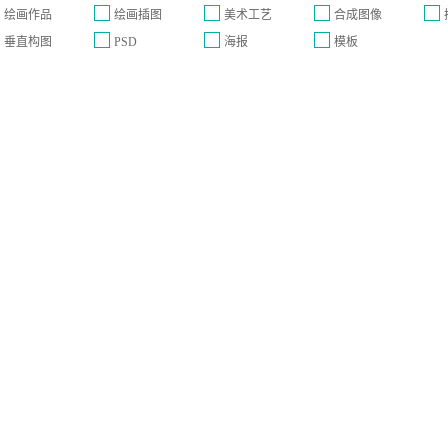
绘画作品
绘画插图
美术工艺
合成图像
垂直构图
PSD
海报
模板