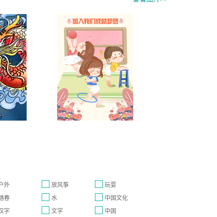
户外
放风筝
玩耍
踏春
水
中国文化
汉字
文字
中国