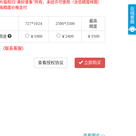
片版权归“美好景象”所有，未经许可使用（含低精度样图）
高精度价格支付
最高
727*1024
2500*3500
精度
用途
￥1000
￥2400
￥3500
餐（
联系客服
）
查看授权协议
立即购买
查看图片>>