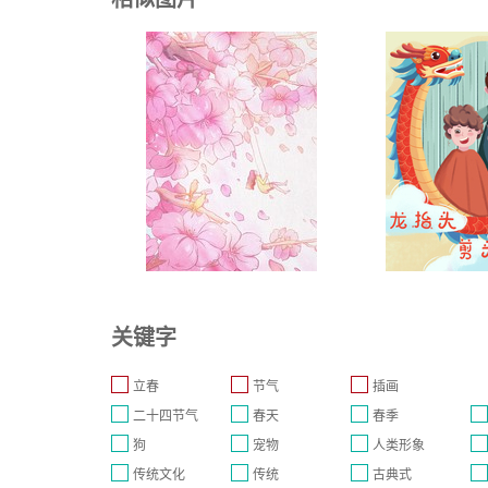
关键字
立春
节气
插画
二十四节气
春天
春季
狗
宠物
人类形象
传统文化
传统
古典式