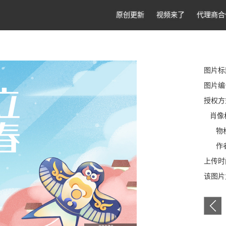
原创更新
视频来了
代理商合
图片标
图片编号
授权方
肖像
物权
作者
上传时间
该图片