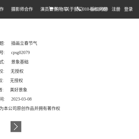
作
摄影师合作
演员合作
购物车
关于我们
010-64159988
版权问题
注册
登录
题: 插画立春节气
: cpsg02079
式: 景象基础
权: 无授权
: 无授权
: 美好景象
: 2023-03-08
为本公司原创作品并拥有著作权