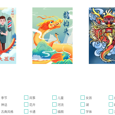
季节
风筝
儿童
女孩
神话
花卉
河流
湖
古典风格
卡通
插图
字体