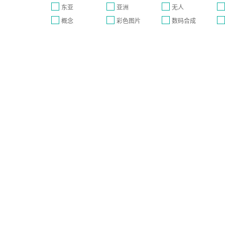
东亚
亚洲
无人
概念
彩色图片
数码合成