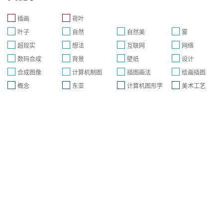
插画
荷叶
叶子
自然
自然美
雾
超现实
想法
互联网
网络
数码合成
背景
壁纸
设计
合成图像
计算机制图
插图画法
绘画插图
概念
东亚
计算机图形学
美术工艺