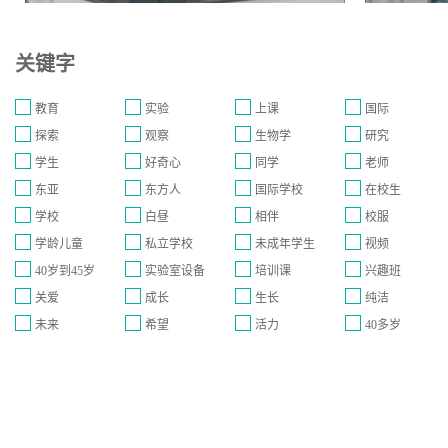
关键字
教育
实验
上课
国际
探索
观察
生物学
研究
学生
好奇心
同学
老师
东亚
东方人
国际学校
在校生
学校
白昼
相伴
校服
学龄儿童
私立学校
未成年学生
视频
40岁到45岁
实验室设备
培训课
兴趣班
关爱
成长
生长
纯洁
未来
希望
活力
40多岁