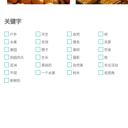
关键字
户外
天空
自然
树
水果
农场
黄色
风景
果园
橙子
果树
饮食
田园风光
生长
摄影
枝
亚洲
悬挂的
自然美
农业活动
平视
一个水果
树木
低视角
新鲜的