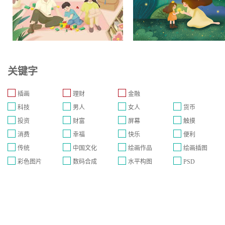
关键字
插画
理财
金融
科技
男人
女人
货币
投资
财富
屏幕
触摸
消费
幸福
快乐
便利
传统
中国文化
绘画作品
绘画插图
彩色图片
数码合成
水平构图
PSD