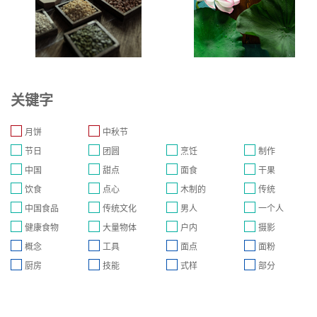
关键字
月饼
中秋节
节日
团圆
烹饪
制作
中国
甜点
面食
干果
饮食
点心
木制的
传统
中国食品
传统文化
男人
一个人
健康食物
大量物体
户内
摄影
概念
工具
面点
面粉
厨房
技能
式样
部分