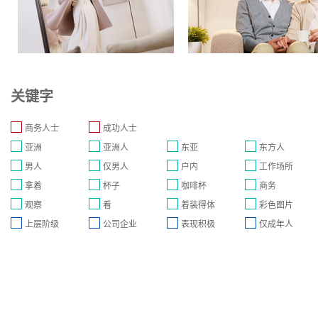
关键字
商务人士
成功人士
亚洲
亚洲人
东亚
东方人
男人
仅男人
户内
工作场所
拿着
杯子
咖啡杯
商务
观察
看
着装得体
彩色图片
上层阶级
公司企业
表现积极
仅成年人