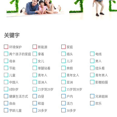
关键字
环境保护
新能源
家庭
两个孩子的家庭
拿着
插头
电线
母亲
女儿
儿子
男人
节能
单腿站着
奔跑
扭头看
儿童
青年人
青年女人
青年男人
中国人
亚洲人
亚洲
影棚拍摄
8到9岁
25岁到29岁
35岁到39岁
健康生活方式
白昼
户内
兄弟姐妹
自由
和谐
活力
欢乐
学龄儿童
20多岁
30多岁