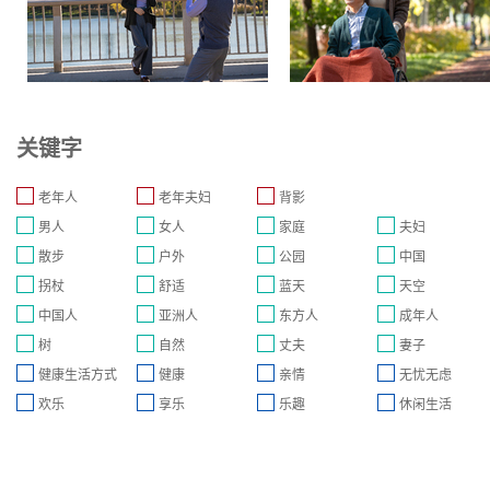
关键字
老年人
老年夫妇
背影
男人
女人
家庭
夫妇
散步
户外
公园
中国
拐杖
舒适
蓝天
天空
中国人
亚洲人
东方人
成年人
树
自然
丈夫
妻子
健康生活方式
健康
亲情
无忧无虑
欢乐
享乐
乐趣
休闲生活