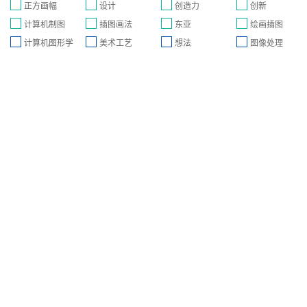
正方画幅
设计
创造力
创新
计算机制图
插图画法
东亚
绘画插图
计算机图形学
美术工艺
想法
图像处理