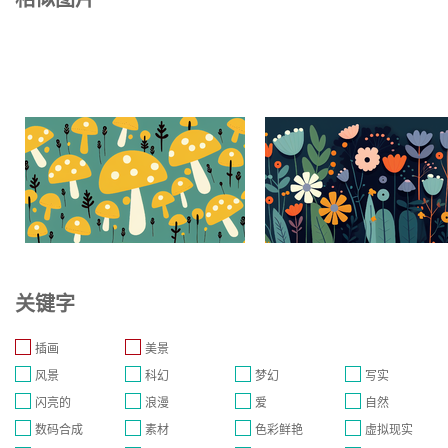
关键字
插画
美景
风景
科幻
梦幻
写实
闪亮的
浪漫
爱
自然
数码合成
素材
色彩鲜艳
虚拟现实