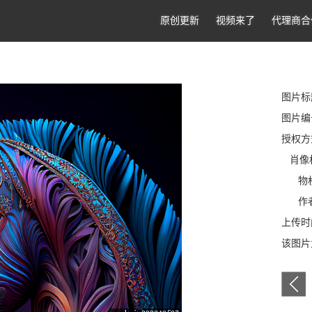
原创更新
视频来了
代理商合
图片标
图片编号:
授权方
肖像
物
作者
上传时间
该图片