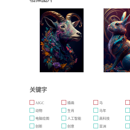
关键字
AIGC
插画
马
动物
生肖
马年
电脑绘图
人工智能
高科技
创新
创意
亚洲