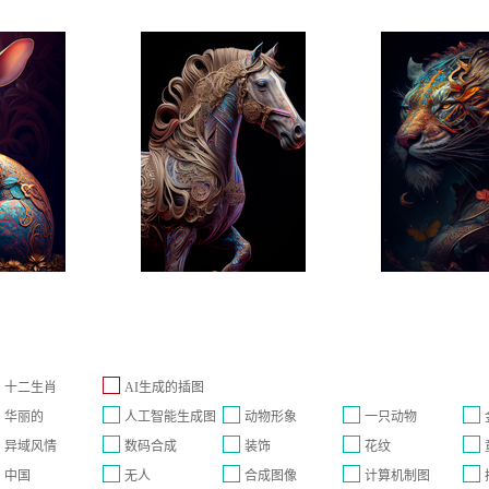
十二生肖
AI生成的插图
华丽的
人工智能生成图
动物形象
一只动物
异域风情
数码合成
装饰
花纹
像
中国
无人
合成图像
计算机制图