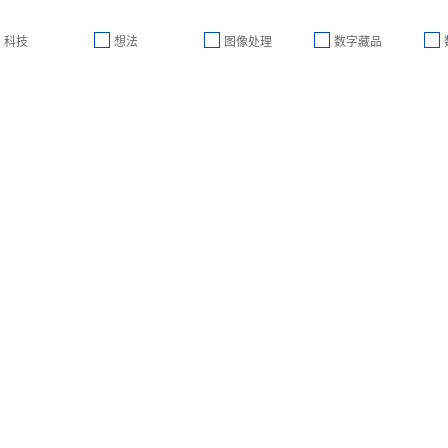
科技
想法
图像处理
数字藏品