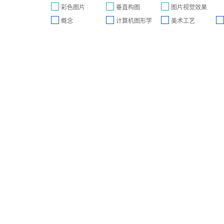
彩色图片
垂直构图
图片视觉效果
概念
计算机图形学
美术工艺