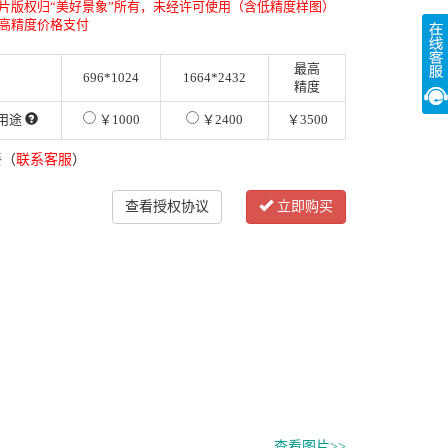
片版权归“美好景象”所有，未经许可使用（含低精度样图）
高精度价格支付
最高
696*1024
1664*2432
精度
用途
￥1000
￥2400
￥3500
餐（
联系客服
）
查看授权协议
立即购买
查看图片>>