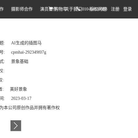
作
摄影师合作
演员合作
购物车
关于我们
010-64159988
版权问题
注册
登录
题: AI生成的插图马
 cpmhai-292349f07g
式: 景象基础
权:
权:
: 美好景象
: 2023-03-17
为本公司原创作品并拥有著作权