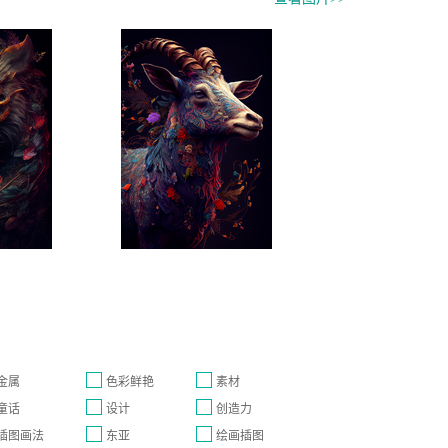
金属
色彩鲜艳
素材
童话
设计
创造力
插图画法
东亚
绘画插图