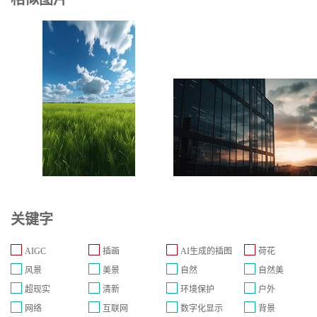
关键字
AIGC
插画
AI生成的插图
荷花
风景
美景
自然
自然美
超现实
清新
环境保护
户外
网络
互联网
数字化显示
背景