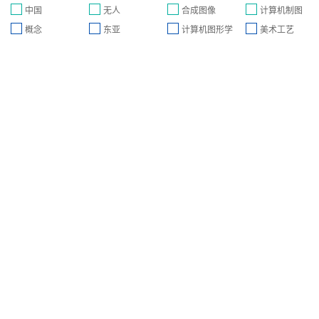
中国
无人
合成图像
计算机制图
概念
东亚
计算机图形学
美术工艺