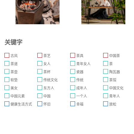
关键字
古风
茶艺
茶具
中国茶
茶道
女人
青年女人
茶
茶壶
茶杯
瓷器
陶瓦器
软垫
传统文化
传统
茶馆
美女
东方人
成年人
中国文化
中国元素
中国
一个人
青年人
健康生活方式
怀旧
幸福
放松