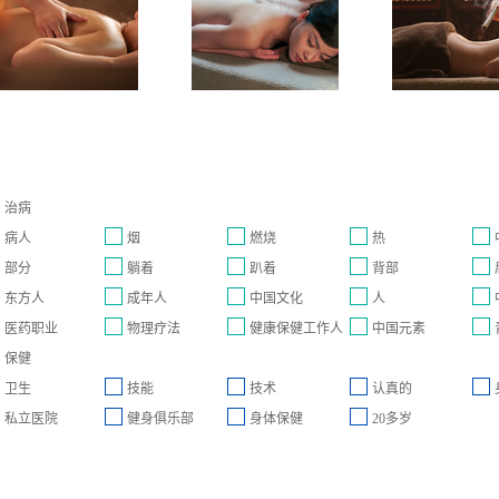
治病
病人
烟
燃烧
热
部分
躺着
趴着
背部
东方人
成年人
中国文化
人
医药职业
物理疗法
健康保健工作人
中国元素
保健
员
卫生
技能
技术
认真的
私立医院
健身俱乐部
身体保健
20多岁