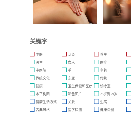
关键字
中医
艾灸
养生
医生
女人
医疗
中医院
手
拿着
传统文化
东亚
传统
健康
卫生保健和医疗
诊疗室
水平构图
彩色图片
25岁到29岁
健康生活方式
关爱
生病
古典风格
医学检测
健康保健