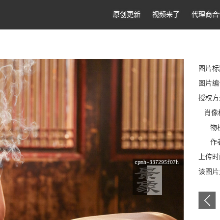
原创更新
视频来了
代理商合
图片标
图片编号:
授权方
肖像
物
作者
上传时间
该图片