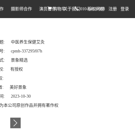
作
摄影师合作
演员合作
购物车
关于我们
010-64159988
版权问题
注册
登录
题: 中医养生保健艾灸
 cpmh-337295f07h
式: 景象精选
权: 有授权
权:
: 美好景象
: 2023-10-30
为本公司原创作品并拥有著作权