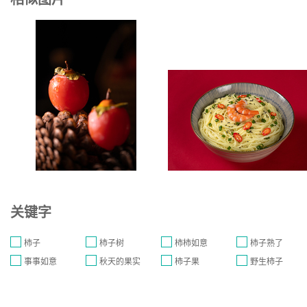
关键字
柿子
柿子树
柿柿如意
柿子熟了
事事如意
秋天的果实
柿子果
野生柿子