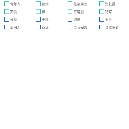
青年人
脸颊
化妆用品
润肤露
英俊
擦
家居服
特写
模特
干净
纯洁
男性
亚洲人
亚洲
自我完善
身体保养