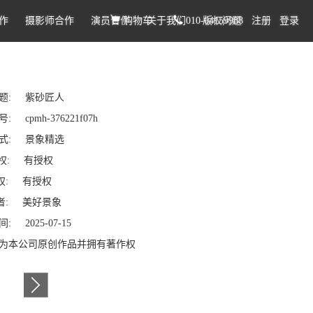
作
摄影师合作
演员合作
购物车
关于我们
010-64159988
版权问题
注册
登录
题: 紫砂匠人
 cpmh-376221f07h
式: 景象精选
权: 有授权
: 有授权
: 美好景象
: 2025-07-15
为本公司原创作品并拥有著作权