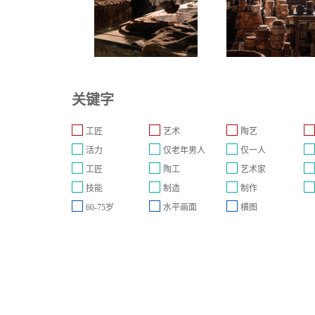
关键字
工匠
艺术
陶艺
活力
仅老年男人
仅一人
工匠
陶工
艺术家
技能
制造
制作
60-75岁
水平画面
横图