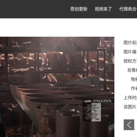
原创更新
视频来了
代理商合
图片标
图片编号:
授权方
肖像
物权
作者
上传时间
该图片