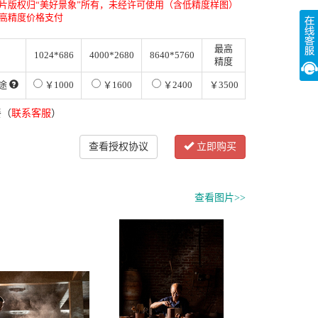
片版权归“美好景象”所有，未经许可使用（含低精度样图）
高精度价格支付
最高
1024*686
4000*2680
8640*5760
精度
途
￥1000
￥1600
￥2400
￥3500
餐（
联系客服
）
查看授权协议
立即购买
查看图片>>