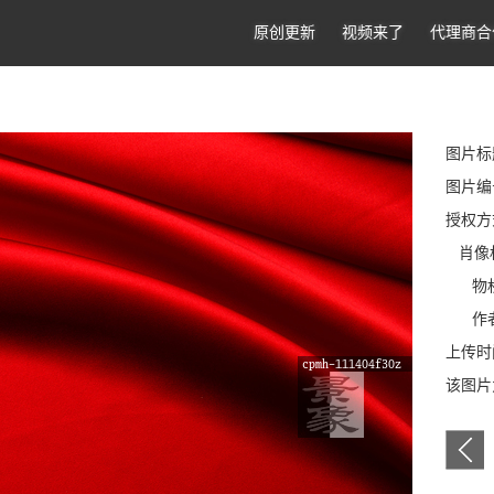
原创更新
视频来了
代理商合
图片标
图片编号:
授权方
肖像
物权
作者
上传时间
该图片