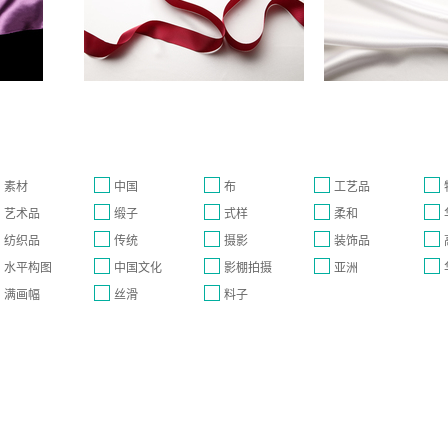
素材
中国
布
工艺品
艺术品
缎子
式样
柔和
纺织品
传统
摄影
装饰品
水平构图
中国文化
影棚拍摄
亚洲
满画幅
丝滑
料子