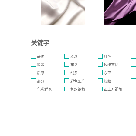
关键字
静物
概念
红色
缎带
布艺
传统文化
质感
线条
东亚
部分
彩色图片
波纹
色彩鲜艳
机织织物
正上方视角