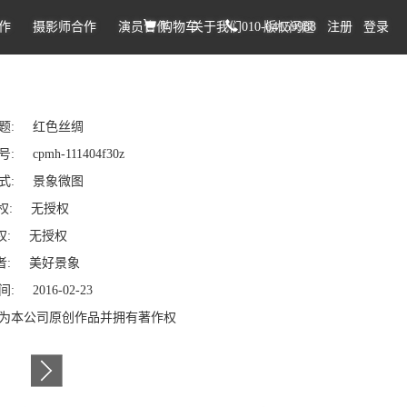
作
摄影师合作
演员合作
购物车
关于我们
010-64159988
版权问题
注册
登录
题: 红色丝绸
 cpmh-111404f30z
式: 景象微图
权: 无授权
: 无授权
: 美好景象
: 2016-02-23
为本公司原创作品并拥有著作权