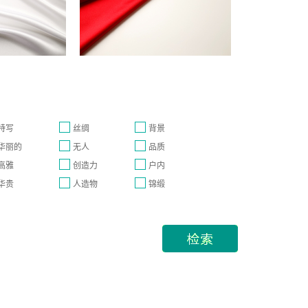
特写
丝绸
背景
华丽的
无人
品质
高雅
创造力
户内
华贵
人造物
锦缎