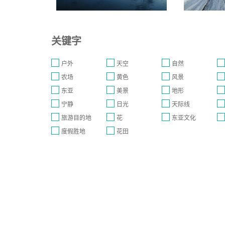
关键字
户外
天空
自然
农场
黄色
风景
东亚
美景
地形
宁静
日光
天际线
旅游目的地
花
东亚文化
度假胜地
花田