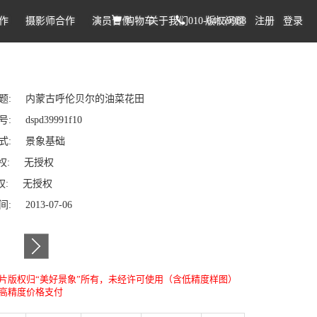
作
摄影师合作
演员合作
购物车
关于我们
010-64159988
版权问题
注册
登录
题: 内蒙古呼伦贝尔的油菜花田
: dspd39991f10
式: 景象基础
权: 无授权
: 无授权
: 2013-07-06
片版权归“美好景象”所有，未经许可使用（含低精度样图）
高精度价格支付