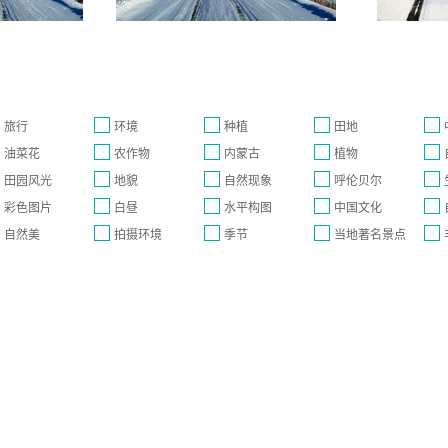
旅行
环境
种植
田地
油菜花
农作物
内蒙古
植物
田园风光
地貌
自然现象
呼伦贝尔
彩色图片
白昼
水平构图
中国文化
自然美
拍摄环境
季节
当地著名景点