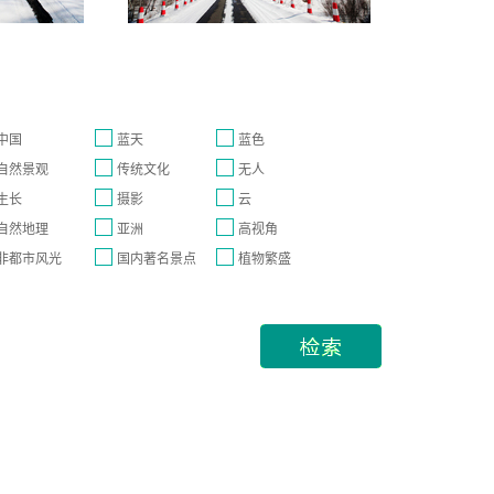
中国
蓝天
蓝色
自然景观
传统文化
无人
生长
摄影
云
自然地理
亚洲
高视角
非都市风光
国内著名景点
植物繁盛