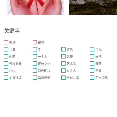
关键字
剪纸
窗花
儿童
手
红色
注视
中国
一个人
站着
庆祝
传统服装
传统文化
艺术品
春节
户内
彩色图片
东方人
元旦
拍摄环境
娱乐活动
学龄儿童
花饰窗格