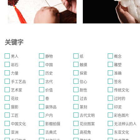
关键字
男人
静物
纸
概念
岩石
中国
触摸
雕塑
力量
历史
探索
准确
手工艺品
古代
信心
签名
艺术家
价值
耐性
传统文化
花纹
卷
过去
过时的
摄影
装饰品
篆刻
印泥
工匠
户内
古代文明
彩色图片
中国文化
影棚拍摄
花纹图案
无法辨认的人
亚洲
古典式
高视角
东亚文化