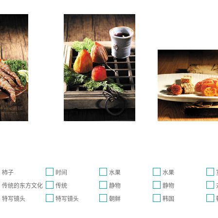
柿子
时间
水果
水果
传统的东方文化
传统
静物
静物
特写镜头
特写镜头
朝鲜
韩国