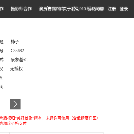
作
摄影师合作
演员合作
购物车
关于我们
010-64159988
版权问题
注册
登录
题: 柿子
: C53682
式: 景象基础
权: 无授权
权:
时间:
片版权归“美好景象”所有，未经许可使用（含低精度样图）
高精度价格支付