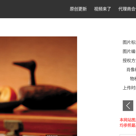
原创更新
视频来了
代理商合
图片标
图片编号
授权方
肖像
物
上传
本网站图
均参照最