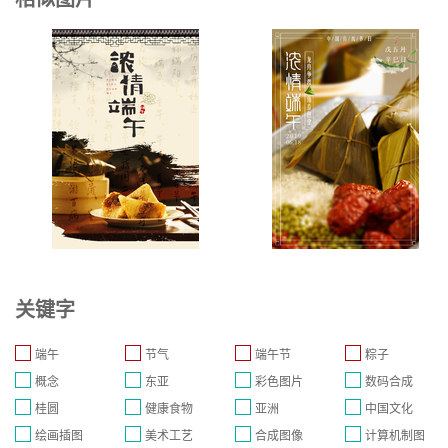
关键字
端午
节气
端午节
粽子
概念
东亚
彩色图片
数码合成
桂圆
健康食物
亚洲
中国文化
绘画插图
美术工艺
合成图像
计算机制图