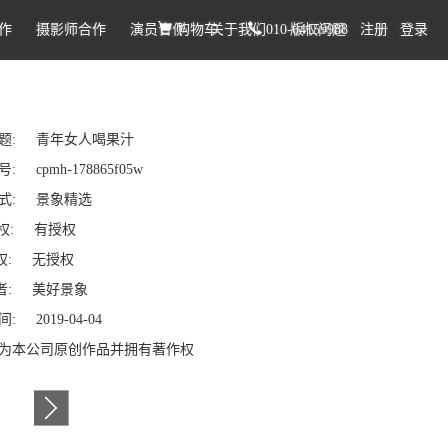
作
摄影师合作
演员合作
购物车
关于我们
010-64159988
版权问题
注册
登录
题: 青年女人喝果汁
: cpmh-178865f05w
式: 景象精选
权: 有授权
: 无授权
: 美好景象
: 2019-04-04
为本公司原创作品并拥有著作权