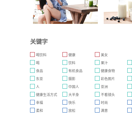
关键字
喝饮料
健康
美女
喝
饮料
果汁
食品
有机食品
健康食物
东亚
摄影
彩色图片
人
中国人
亚洲
健康生活方式
大半身
不看镜头
幸福
快乐
时尚
柔和
放松
满意