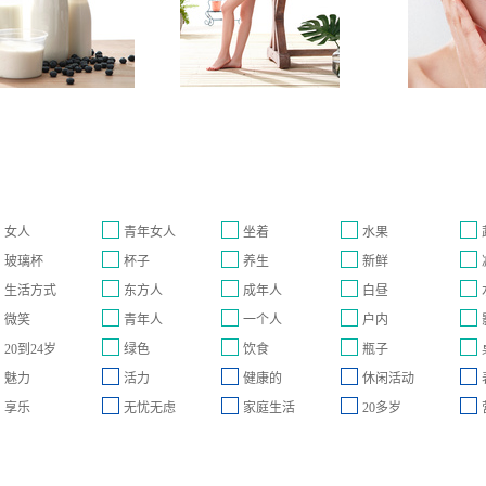
女人
青年女人
坐着
水果
玻璃杯
杯子
养生
新鲜
生活方式
东方人
成年人
白昼
微笑
青年人
一个人
户内
20到24岁
绿色
饮食
瓶子
魅力
活力
健康的
休闲活动
享乐
无忧无虑
家庭生活
20多岁