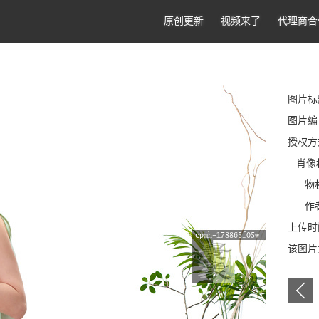
原创更新
视频来了
代理商合
图片标
图片编号
授权方
肖像
物权
作者
上传时间
该图片