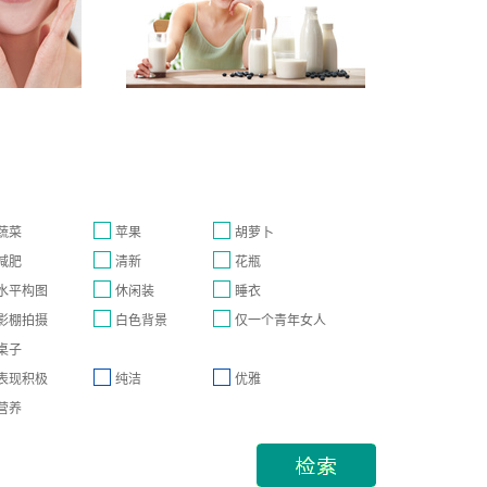
蔬菜
苹果
胡萝卜
减肥
清新
花瓶
水平构图
休闲装
睡衣
影棚拍摄
白色背景
仅一个青年女人
桌子
表现积极
纯洁
优雅
营养