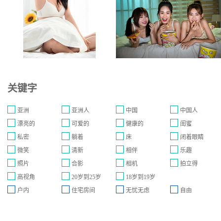
关键字
亚洲
亚洲人
中国
中国人
漂亮的
可爱的
健康的
闺蜜
私密
躺着
床
闭着眼睛
微笑
清新
相伴
乐趣
照片
合影
相机
拍立得
高视角
20岁到25岁
18岁到19岁
户内
住宅房间
无忧无虑
自由