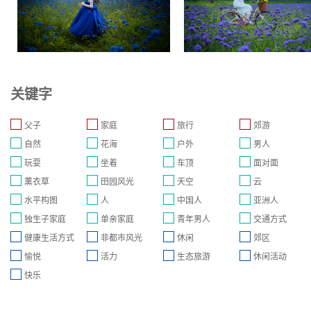
关键字
父子
家庭
旅行
郊游
自然
花海
户外
男人
玩耍
坐着
车顶
面对面
薰衣草
田园风光
天空
云
水平构图
人
中国人
亚洲人
独生子家庭
单亲家庭
青年男人
交通方式
健康生活方式
非都市风光
休闲
郊区
愉悦
活力
生态旅游
休闲活动
快乐