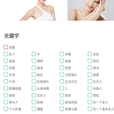
关键字
妆面
女人
手
肖像
化妆
美容
模特
皮肤
特写
创意
纯净
性感
纯洁
东亚
美女
注视镜头
唇膏
户内
彩色图片
生活方式
东方人
影棚拍摄
头和肩膀
人
中国人
美丽
仅女人
简单
感知
青年人
脸颊
表现积极
仅一个女人
个人护理
裸露
背景分离
仅一个青年女