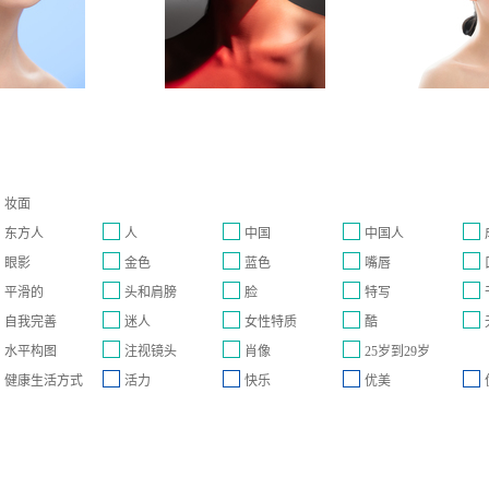
妆面
东方人
人
中国
中国人
眼影
金色
蓝色
嘴唇
平滑的
头和肩膀
脸
特写
自我完善
迷人
女性特质
酷
水平构图
注视镜头
肖像
25岁到29岁
健康生活方式
活力
快乐
优美