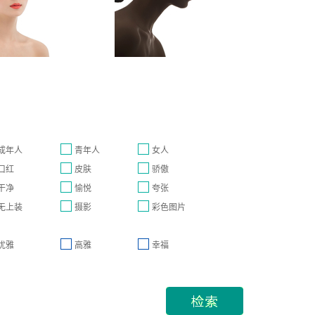
成年人
青年人
女人
口红
皮肤
骄傲
干净
愉悦
夸张
无上装
摄影
彩色图片
优雅
高雅
幸福