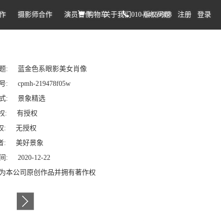
作
摄影师合作
演员合作
购物车
关于我们
010-64159988
版权问题
注册
登录
题: 蓝金色系眼影美女肖像
: cpmh-219478f05w
式: 景象精选
权: 有授权
: 无授权
: 美好景象
: 2020-12-22
为本公司原创作品并拥有著作权