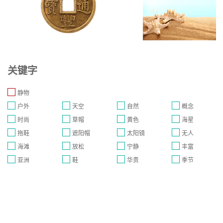
关键字
静物
户外
天空
自然
概念
时尚
草帽
黄色
海星
拖鞋
遮阳帽
太阳镜
无人
海滩
放松
宁静
丰富
亚洲
鞋
华贵
季节