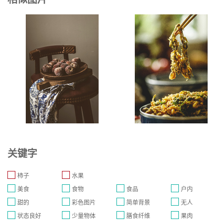
关键字
柿子
水果
美食
食物
食品
户内
甜的
彩色图片
简单背景
无人
状态良好
少量物体
膳食纤维
果肉